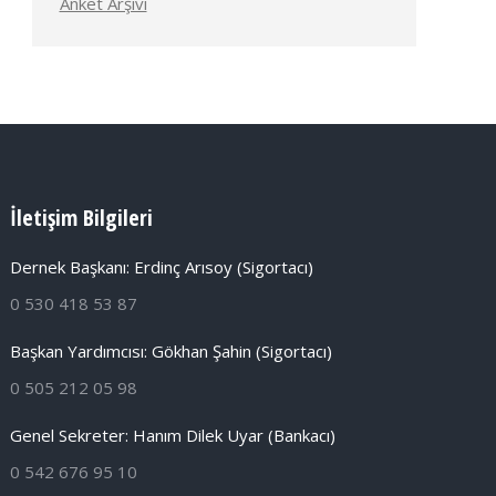
Anket Arşivi
İletişim Bilgileri
Dernek Başkanı: Erdinç Arısoy (Sigortacı)
0 530 418 53 87
Başkan Yardımcısı: Gökhan Şahin (Sigortacı)
0 505 212 05 98
Genel Sekreter: Hanım Dilek Uyar (Bankacı)
0 542 676 95 10