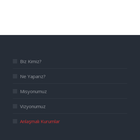
Biz Kimiz?
Ne Yaparız?
Misyonumuz
Vizyonumuz
Anlaşmalı Kurumlar